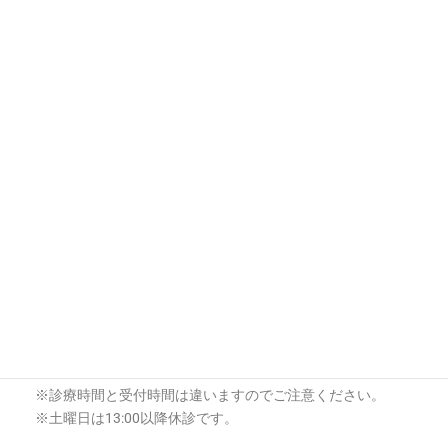
診療時間
月
火
水
木
金
土
日
9:00〜12:30
○
○
○
○
○
○
－
14:00〜18:00
○
○
○
○
○
－
－
【受付時間】
平 日：9:00～11:30、14:00～17:30
土曜日：9:00～12:30
【休診日】
日曜日、祝日
※外来診察は、予約制ではありません。受付順でご案内させ
ていただきます。
※リハビリ及び骨密度検査は予約制になります。お電話でご
予約をお願いします。
※特別休暇：お盆（8月13日～ 8月15日迄の3日間）
年末年始（12月30日～ 1月03日迄の5日間）
※診療時間と受付時間は違いますのでご注意ください。
※土曜日は13:00以降休診です。